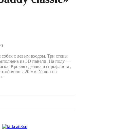
00
 собак с левым входом. Три стены
выполнена из 3D панели. На полу —
ска. Кровля сделана из профлиста ,
сотой волны 20 мм. Уклон на
а.