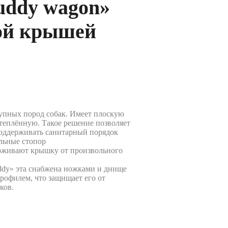
uddy wagon»
ой крышей
рупных пород собак. Имеет плоскую
теплённую. Такое решение позволяет
поддерживать санитарный порядок
льные стопор
рживают крышку от произвольного
ddy» эта снабжена ножками и днище
рофилем, что защищает его от
ков.