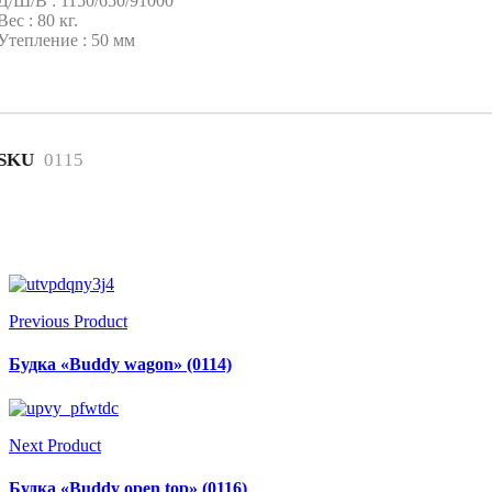
Д/Ш/В : 1150/650/91000
Вес : 80 кг.
Утепление : 50 мм
SKU
0115
Previous Product
Будка «Buddy wagon» (0114)
Next Product
Будка «Buddy open top» (0116)