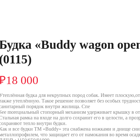
Будка «Buddy wagon open
(0115)
₽
18 000
Утеплённая будка для некрупных пород собак. Имеет плоскую,о
также утеплённую. Такое решение позволяет без особых трудно
санитарный порядок внутри жилища. Спе
See moreциальный стопорный механизм удерживает крышку в о
Стальная рамка на входе на долго сохранит его в целости, а пр
сохраняют тепло внутри будки.
Как и все будки ТМ «Buddy» эта снабжена ножками и днище сн
металлопрофилем, что защищает его от намокания во время осад