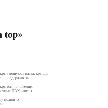
 top»
ткрывающуюся назад, крышу,
стей поддерживать
ткрытом положении.
озрачные ПВХ завесы
изу подшито
ков.