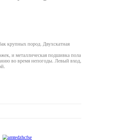
бак крупных пород. Двухскатная
ожек, и металлическая подшивка пола
анию во время непогоды. Левый вход,
ой.