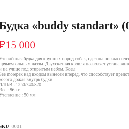
Будка «buddy standart» (
₽
15 000
Утеплённая будка для крупных пород собак, сделана по классичес
прямоугольным лазом. Двухскатная кровля позволяет устанавлива
и на улице под открытым небом. Козы
See moreрёк над входом вынесен вперёд, что способствует пред
косого дождя внутрь будки.
Д/Ш/В : 1250/740/820
Вес : 86 кг
Утепление : 50 мм
SKU
0001