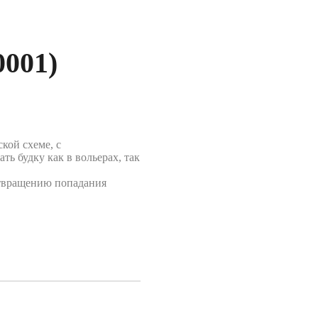
0001)
кой схеме, с
ть будку как в вольерах, так
отвращению попадания