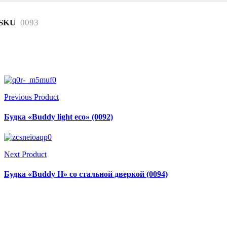
SKU
0093
Previous Product
Будка «Buddy light eco» (0092)
Next Product
Будка «Buddy H» со стальной дверкой (0094)